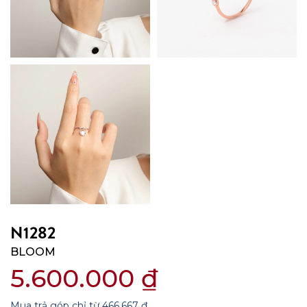
N1282
BLOOM
5.600.000
₫
Mua trả góp chỉ từ
466.667
₫