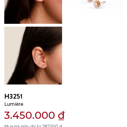
H3251
Lumière
3.450.000
₫
Mua trả góp chỉ từ
287.500
₫