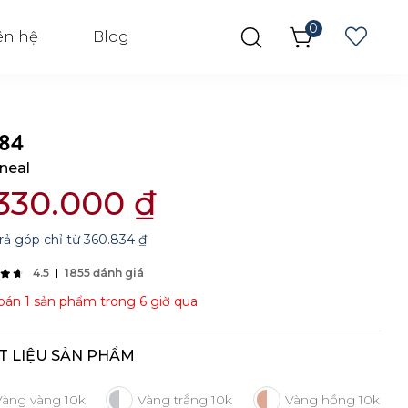
0
ên hệ
Blog
84
neal
330.000
₫
rả góp chỉ từ
360.834
₫
4.5
1855 đánh giá
án 1 sản phẩm trong 6 giờ qua
T LIỆU SẢN PHẨM