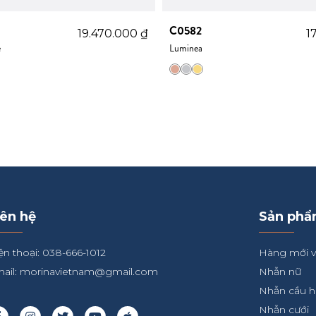
C0582
19.470.000
₫
1
e
Luminea
iên hệ
Sản ph
ện thoại: 038-666-1012
Hàng mới 
ail:
morinavietnam@gmail.com
Nhẫn nữ
Nhẫn cầu 
Nhẫn cưới