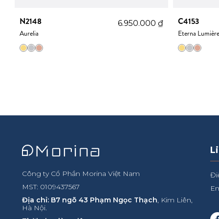
N2148
C4153
₫
6.950.000
₫
Aurelia
Eterna Lumièr
L
Công ty Cổ Phần Morina Việt Nam
Đi
MST: 0109437567
Em
Địa chỉ: B7 ngõ 43 Phạm Ngọc Thạch
, Kim Liên,
Hà Nội.