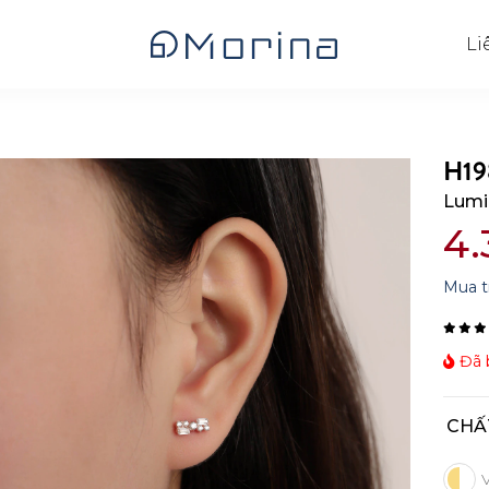
Li
H19
Lumi
4.
Mua t
Đã b
CHẤ