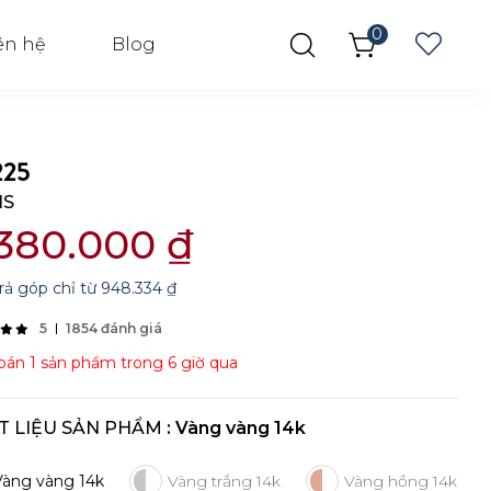
0
ên hệ
Blog
25
IS
.380.000
₫
rả góp chỉ từ
948.334
₫
5
1854 đánh giá
án 1 sản phẩm trong 6 giờ qua
T LIỆU SẢN PHẨM
: Vàng vàng 14k