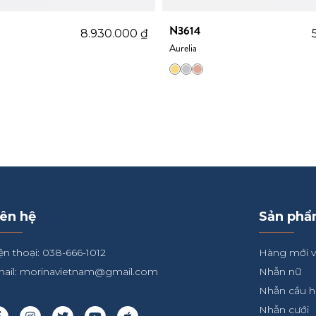
N3614
8.930.000
₫
Aurelia
iên hệ
Sản ph
ện thoại: 038-666-1012
Hàng mới 
ail:
morinavietnam@gmail.com
Nhẫn nữ
Nhẫn cầu 
Nhẫn cưới