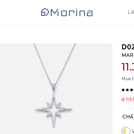
Li
D02
MAR
11
Mua t
Đã b
CHẤ