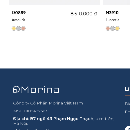
D0889
N3910
₫
8.510.000
₫
Amouris
Lucentia
L
Công ty Cổ Phần Morina Việt Nam
Đi
MST: 0109437567
Em
Địa chỉ: B7 ngõ 43 Phạm Ngọc Thạch
, Kim Liên,
Hà Nội.