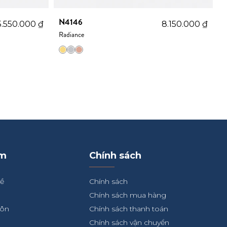
N4146
5.550.000
₫
8.150.000
₫
Radiance
ẩm
Chính sách
về
Chính sách
Chính sách mua hàng
hôn
Chính sách thanh toán
Chính sách vận chuyển