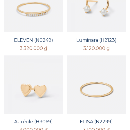
ELEVEN (N0249)
Luminara (H2123)
3.320.000
₫
3.120.000
₫
Auréole (H3069)
ELISA (N2299)
3.000.000
₫
3.100.000
₫