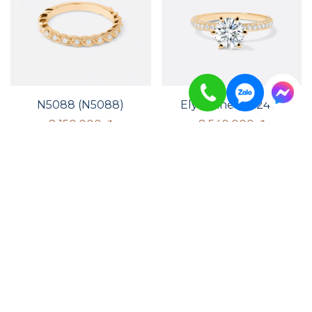
N5088 (N5088)
Elysienne (N4240)
8.150.000
₫
8.540.000
₫
Aurelia (N3845)
Lumière (N3621)