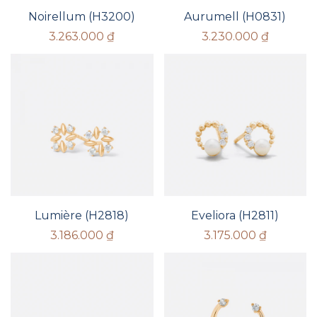
Noirellum (H3200)
Aurumell (H0831)
3.263.000
₫
3.230.000
₫
Lumière (H2818)
Eveliora (H2811)
3.186.000
₫
3.175.000
₫