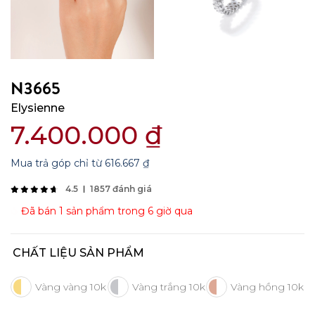
N3665
Elysienne
7.400.000
₫
Mua trả góp chỉ từ
616.667
₫
4.5
1857 đánh giá
Đã bán 1 sản phẩm trong 6 giờ qua
CHẤT LIỆU SẢN PHẨM