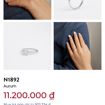
N1892
Aurum
11.200.000
₫
Mua trả góp chỉ từ
933.334
₫