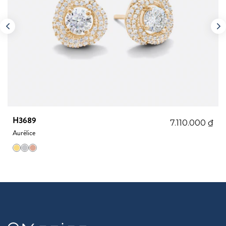
H3689
7.110.000
₫
Aurélice