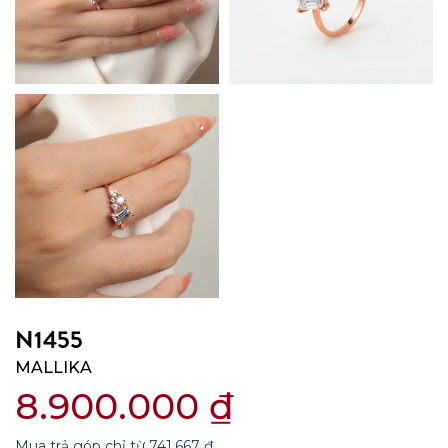
N1455
MALLIKA
8.900.000
₫
Mua trả góp chỉ từ
741.667
₫