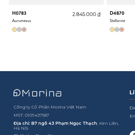
H0783
D4870
₫
2.845.000
₫
Aurumexus
Stellarine
L
Công ty Cổ Phần Morina Việt Nam
Đi
MST: 0109437567
Em
Địa chỉ: B7 ngõ 43 Phạm Ngọc Thạch
, Kim Liên,
Hà Nội.