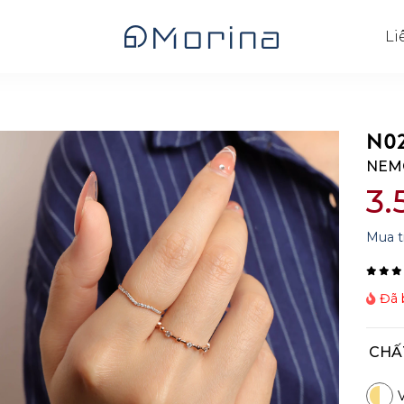
Li
N0
NEM
3.
Mua t
Đã b
CHẤ