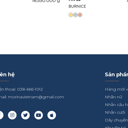
16.550.000
₫
BURNICE
iên hệ
Sản ph
ện thoại: 038-666-1012
Hàng mới 
ail:
morinavietnam@gmail.com
Nhẫn nữ
Nhẫn cầu 
Nhẫn cưới
Dây chuyề
Khuyên tai