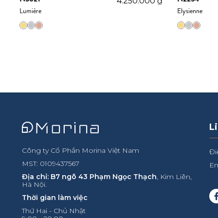
₫
4.250.000
₫
Lumière
Elysienne
L
Công ty Cổ Phần Morina Việt Nam
Đi
MST: 0109437567
Em
Địa chỉ: B7 ngõ 43 Phạm Ngọc Thạch
, Kim Liên,
Hà Nội.
Thời gian làm việc
Thứ Hai - Chủ Nhật