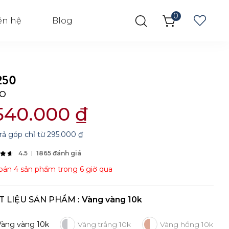
0
ên hệ
Blog
250
O
540.000
₫
rả góp chỉ từ
295.000
₫
4.5
1865 đánh giá
án 4 sản phẩm trong 6 giờ qua
T LIỆU SẢN PHẨM
: Vàng vàng 10k