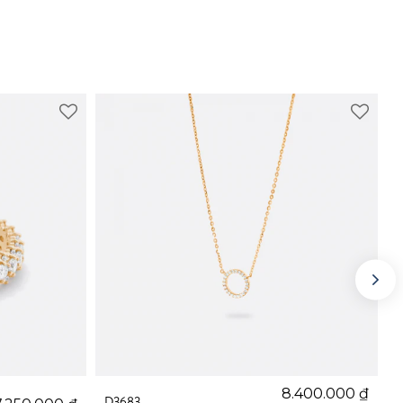
8.400.000
₫
D3683