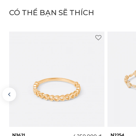
CÓ THỂ BẠN SẼ THÍCH
N3621
N2254