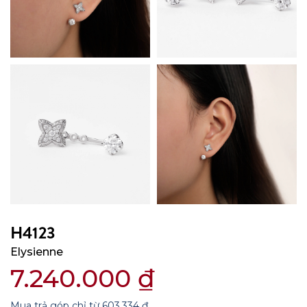
H4123
Elysienne
7.240.000
₫
Mua trả góp chỉ từ
603.334
₫