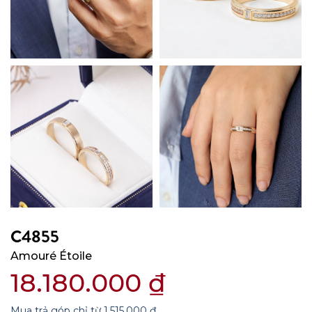
C4855
Amouré Étoile
18.180.000
₫
Mua trả góp chỉ từ
1.515.000
₫