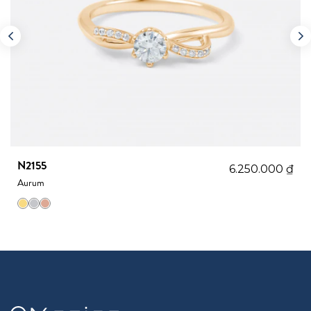
N2155
6.250.000
₫
Aurum