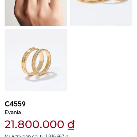
C4559
Evania
21.800.000
₫
Mua trả góp chỉ từ
1.816.667
₫