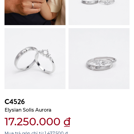
C4526
Elysian Solis Aurora
17.250.000
₫
Mua trả góp chỉ từ
1.437.500
₫