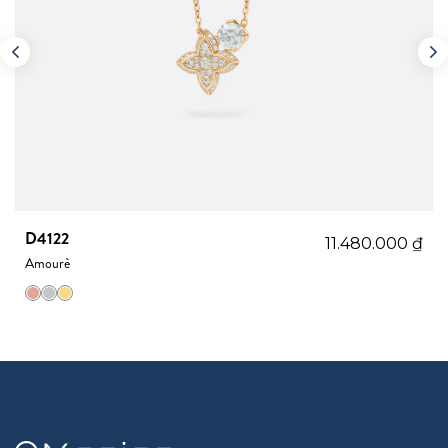
D4122
11.480.000
₫
Amourè