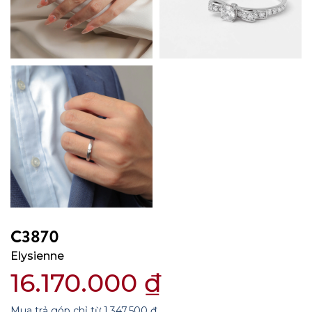
C3870
Elysienne
16.170.000
₫
Mua trả góp chỉ từ
1.347.500
₫